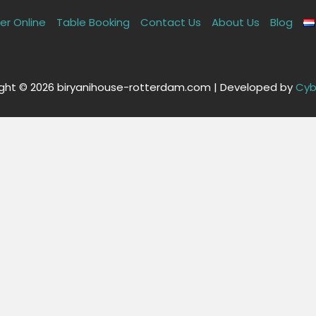
er Online
Table Booking
Contact Us
About Us
Blog
ght © 2026 biryanihouse-rotterdam.com | Developed by
Cyb