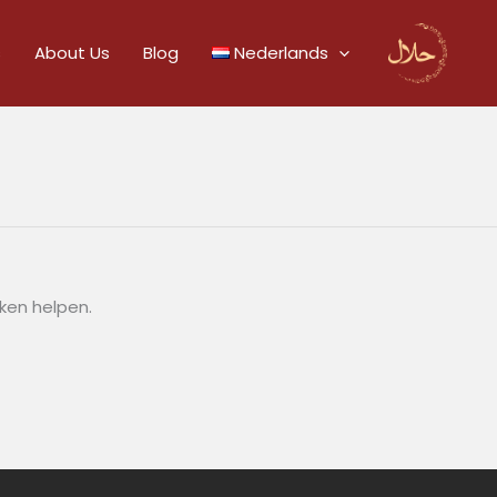
s
About Us
Blog
Nederlands
eken helpen.