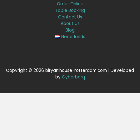
Order Online
Table Booking
Contact Us
About Us
Blog
Nederlands
Copyright © 2026 biryanihouse-rotterdam.com | Developed
by
Cyberbarq