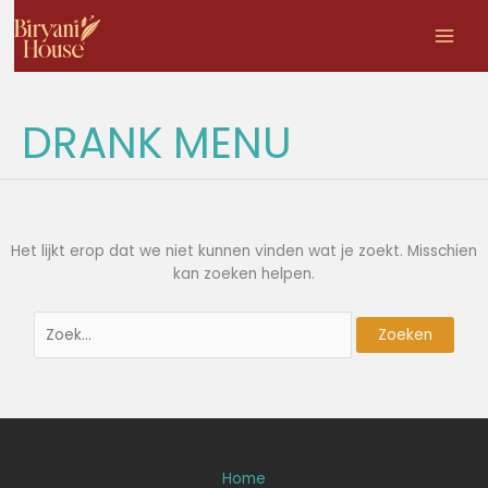
Zoek
Ga
naar:
naar
de
inhoud
DRANK MENU
Het lijkt erop dat we niet kunnen vinden wat je zoekt. Misschien
kan zoeken helpen.
Home