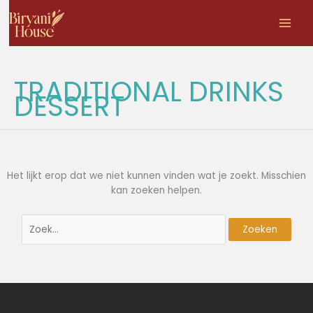
Zoek
Ga
naar:
naar
de
inhoud
TRADITIONAL DRINKS
DESSERT
Het lijkt erop dat we niet kunnen vinden wat je zoekt. Misschien
kan zoeken helpen.