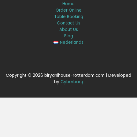
Home
Order Online
Table Booking
Contact Us
About Us
Blog
Nederlands
Copyright © 2026 biryanihouse-rotterdam.com | Developed
by
Cyberbarq