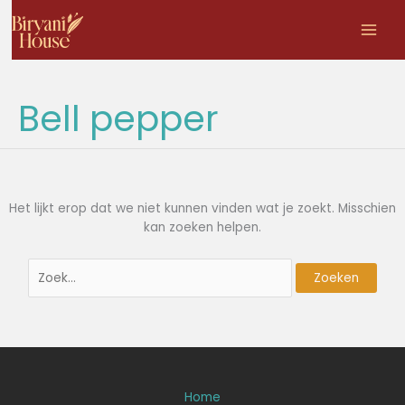
Zoek
Ga
naar:
naar
de
inhoud
Bell pepper
Het lijkt erop dat we niet kunnen vinden wat je zoekt. Misschien
kan zoeken helpen.
Home