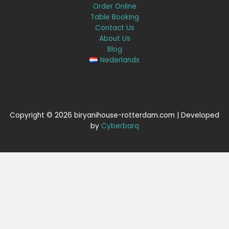
Order Online
Table Booking
Contact Us
About Us
Blog
Nederlands
Copyright © 2026 biryanihouse-rotterdam.com | Developed
by
Cyberbarq